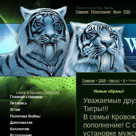
Приветствую Вас
Гость
Главная
|
Регистрация
|
Вход
|
RSS
Главная
»
2008
»
Август
»
6
» Новы
Новые образы!
СИЛА В НАШИХ СЕРДЦАХ
Главная страница
Уважаемые друз
Летопись
Тигры!!!
Устав
В семье Кровож
Политика Войны
Дипломатия
пополнение! С с
Коллектив
установке мужс
Вступление