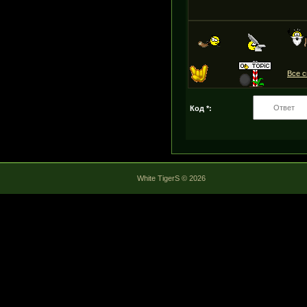
Все 
Код *:
White TigerS © 2026