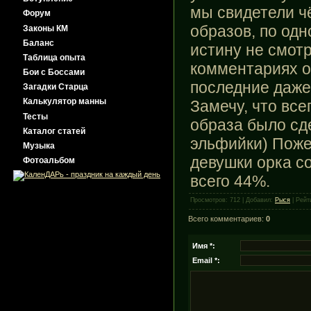
мы свидетели ч
Форум
образов, по одн
Законы КМ
Баланс
истину не смот
Таблица опыта
комментариях о
Бои с Боссами
последние даже
Загадки Старца
Калькулятор манны
Замечу, что все
Тесты
образа было сд
Каталог статей
эльфийки) Поже
Музыка
девушки орка с
Фотоальбом
всего 44%.
Просмотров: 712 | Добавил:
Рыся
| Рейти
Всего комментариев:
0
Имя *:
Email *: