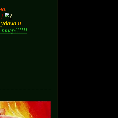
на
.
1]
е
удача
и
 тигр!!!!!!