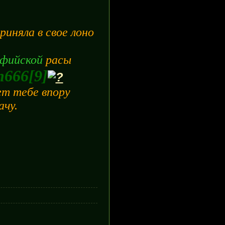
риняла в свое лоно
ьфийской
расы
n666[9]
ет тебе впору
ачу.