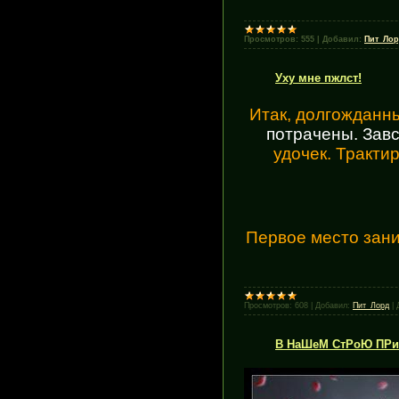
Просмотров:
555
|
Добавил:
Пит_Ло
Уху мне пжлст!
Итак, долгожданн
потрачены. Зав
удочек. Тракти
Первое место зан
Просмотров:
608
|
Добавил:
Пит_Лорд
|
В НаШеМ СтРоЮ ПРи