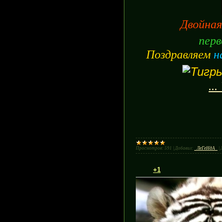
Двойная
перв
Поздравляем
н
...
Просмотров:
591
|
Добавил:
_ЛеГеНдА_
|
+1