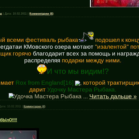
рд
|
Дата:
10.02.2011
|
Комментарии (6)
ый всеми фестиваль рыбака
подошел к конц
сегдатаи КМовского озера мотают
"изалентой" по
рщик горячо
благодарит всех за п
омощь и награжд
распределяя
подарки между ними.
И что мы видим!?
имает
Rox from England
[16]
,
которой трактирщик
дарит
Удочку Мастера Рыбака.
...
Читать дальше »
Дата:
10.02.2011
|
Комментарии (4)
бЫлО!!!!