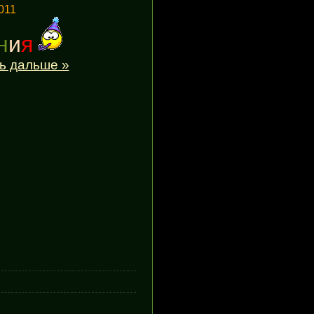
011
н
и
я
ь дальше »