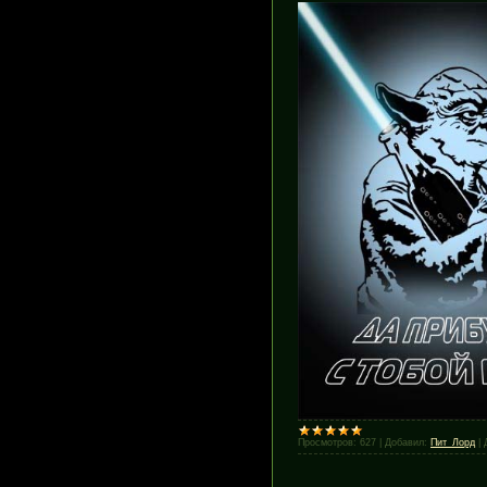
Просмотров:
627
|
Добавил:
Пит_Лорд
|