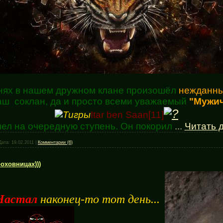
нях в нашем дружном клане произошёл
нежданны
ш соклан, да и просто всеми уважаемый
"Мужич
Itar ben Saa
n[11]
ел на очередную ступень. Он покорил
...
Читать 
Дата:
19.02.2011
|
Комментарии (6)
оховницах)))
Настал
наконец-то тот день...