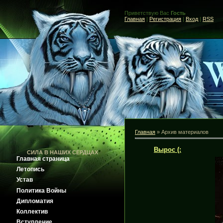
Приветствую Вас
Гость
Главная
|
Регистрация
|
Вход
|
RSS
Главная
»
Архив материалов
Вырос (:
СИЛА В НАШИХ СЕРДЦАХ
Главная страница
Летопись
Устав
Политика Войны
Дипломатия
Коллектив
Вступление