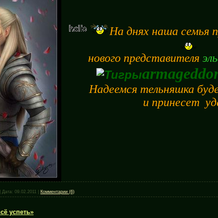
На днях наша семья п
нового представителя
эл
armageddo
Надеемся тельняшка буд
и принесет уд
|
Дата:
09.02.2011
|
Комментарии (6)
сё успеть»