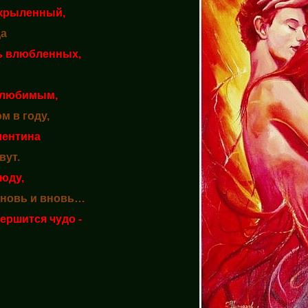
крыленный,
да
ь влюбленных,
ь любимым,
 в году,
лентина
вут.
юду,
вновь и вновь…
вершится чудо -