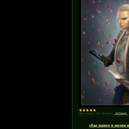
Просмотров:
518
|
Добавил:
_ЛеГеНдА_
«Как важно в жизни в