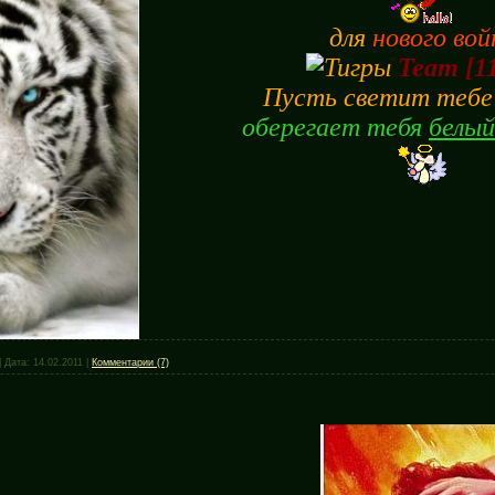
для
нового вой
Team [1
Пусть светит теб
оберегает тебя
белый
|
Дата:
14.02.2011
|
Комментарии (7)