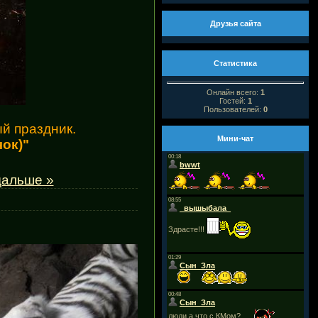
Друзья сайта
Статистика
Онлайн всего:
1
Гостей:
1
Пользователей:
0
й праздник.
Мини-чат
ок)"
дальше »