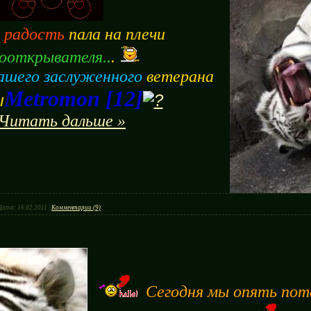
 радость
пала на плечи
ооткрывателя..
.
ашего заслуженного
ветерана
Metromon [12]
Читать дальше »
Дата:
16.02.2011
|
Комментарии (9)
Сегодня мы опять пот