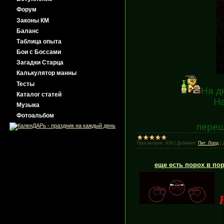
Форум
Законы КМ
Баланс
Таблица опыта
Бои с Боссами
Загадки Старца
Калькулятор манны
Тесты
На д
Каталог статей
На
Музыка
Фотоальбом
переш
Просмотров:
439
|
Добавил:
Пит_Лорд
|
еще есть порох в пор