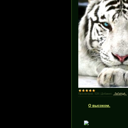
Просмотров:
528
|
Добавил:
_ЛеГеНдА_
О высоком.