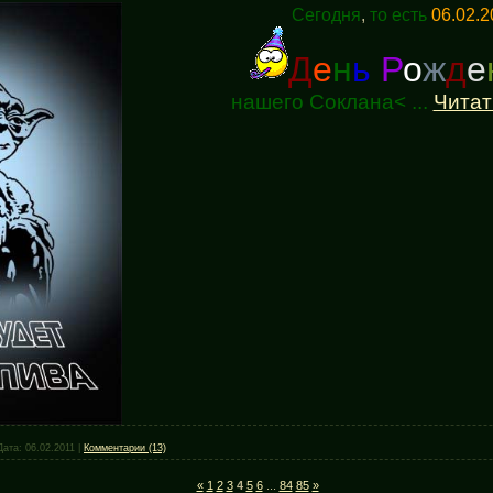
Сегодня
,
то есть
06.02.2
Д
е
н
ь
Р
о
ж
д
е
нашего Соклана<
...
Читат
Дата:
06.02.2011
|
Комментарии (13)
«
1
2
3
4
5
6
...
84
85
»