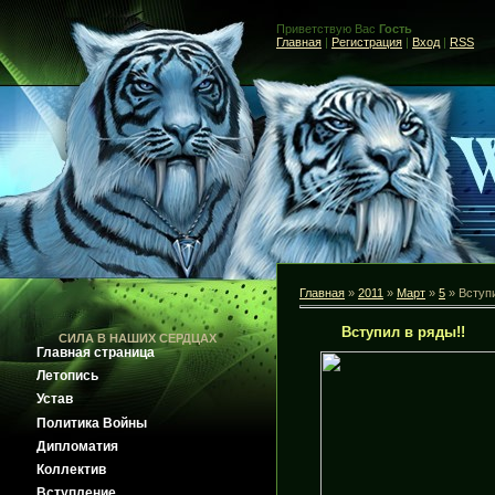
Приветствую Вас
Гость
Главная
|
Регистрация
|
Вход
|
RSS
Главная
»
2011
»
Март
»
5
» Вступи
Вступил в ряды!!
СИЛА В НАШИХ СЕРДЦАХ
Главная страница
Летопись
Устав
Политика Войны
Дипломатия
Коллектив
Вступление