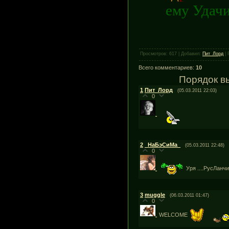
ему Удач
Просмотров: 617 | Добавил:
Пит_Лорд
| 
Всего комментариев:
10
Порядок в
1
Пит_Лорд
(05.03.2011 22:03)
0
2
_НаБэСиМа_
(05.03.2011 22:48)
0
Уря ....РусЛанч
3
muggle
(06.03.2011 01:47)
0
WELCOME