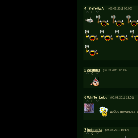
4
_ЛеГеНдА_
(06.03.2011 09:09)
0
5
cosinus
(06.03.2011 12:13)
0
6
WhiTe_LuLu
(06.03.2011 13:51)
0
добро пожаловат
7
ludoedka
(06.03.2011 15:12)
0