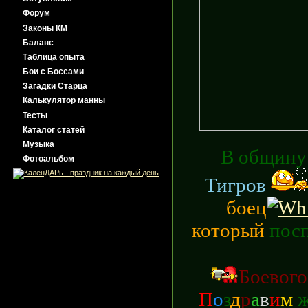
Форум
Законы КМ
Баланс
Таблица опыта
Бои с Боссами
Загадки Старца
Калькулятор манны
Тесты
Каталог статей
Музыка
В общину
Фотоальбом
Тигров
боец
который
пос
Б
оевого
П
о
з
д
р
а
в
и
м
ж