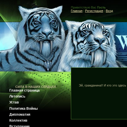
Приветствую Вас
Гость
Главная
|
Регистрация
|
Вход
Эй, гражданина!! И кто это здес
СИЛА В НАШИХ СЕРДЦАХ
Главная страница
Летопись
Устав
Политика Войны
Дипломатия
Коллектив
Вступление