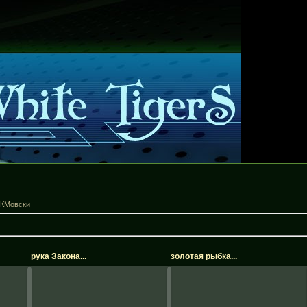
 КМовски
рука Закона...
золотая рыбка...