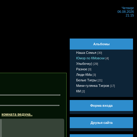
Четверг
06.08.2026
21:15
Альбомы
Наша Семья
[30]
Юмор по КМовски
[4]
Улыбочку)
[29]
Разное
[0]
Люди КМа
[3]
Белые Тигры
[21]
Мини-гулянка Тигров
[17]
КМ
[2]
Форма входа
комната ведуна..
Друзья сайта