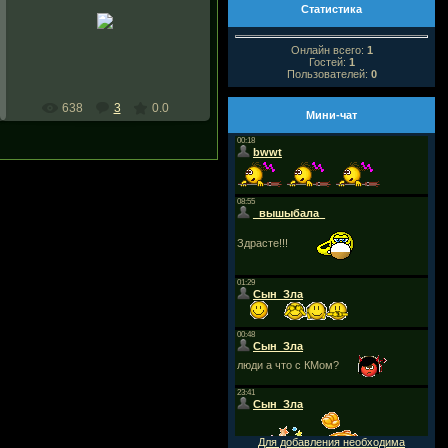
27.10.2008
Статистика
Баньши
Онлайн всего:
1
Гостей:
1
Пользователей:
0
638
3
0.0
Мини-чат
Для добавления необходима