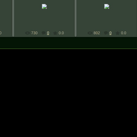
27.10.2008
27.10.2008
дьте
Баньши
Баньши
0
730
0
0.0
802
0
0.0