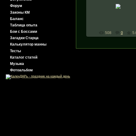
направляясь в ДБ не забу
Форум
факел)
Законы КМ
Баньши
Баланс
Таблица опыта
Бои с Боссами
508
0
5.
Загадки Старца
Калькулятор манны
Тесты
Каталог статей
Музыка
Фотоальбом