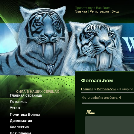
Приветствую Вас
Гость
Главная
|
Регистрация
|
Вход
.
Фотоальбом
Главная
»
Фотоальбом
» Юмор по
СИЛА В НАШИХ СЕРДЦАХ
Главная страница
Фотографий в альбоме:
4
Летопись
Устав
ДБ...
Политика Войны
Дипломатия
Коллектив
27.10.2008
Вступление