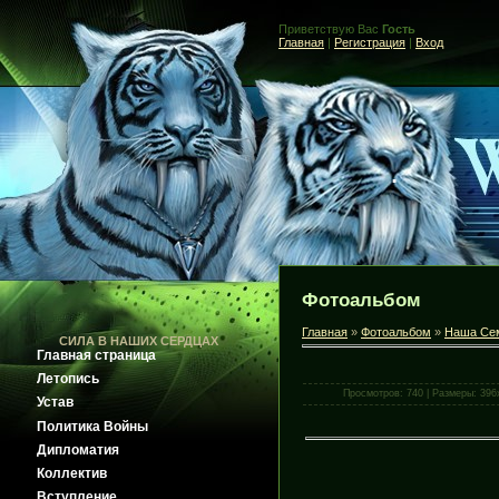
Приветствую Вас
Гость
Главная
|
Регистрация
|
Вход
.
Фотоальбом
Главная
»
Фотоальбом
»
Наша Се
СИЛА В НАШИХ СЕРДЦАХ
Главная страница
Летопись
Просмотров: 740 | Размеры: 396x
Устав
Политика Войны
Дипломатия
Коллектив
Вступление