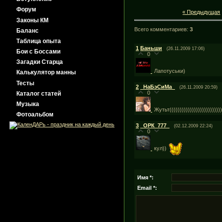
Форум
« Предыдущая
Законы КМ
Всего комментариев:
3
Баланс
Таблица опыта
1
Баньши
(26.11.2009 17:06)
Бои с Боссами
0
Загадки Старца
Лапотуськи)
Калькулятор манны
Тесты
2
_НаБэСиМа_
(26.11.2009 20:59)
0
Каталог статей
Музыка
Жутьт((((((((((((((((((((((((((
Фотоальбом
3
_ОРК_777_
(02.12.2009 22:24)
0
кул))
Имя *:
Email *: