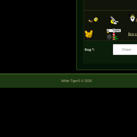
Все 
Код *:
White TigerS © 2026